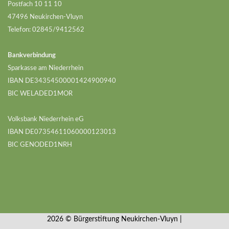
Postfach 10 11 10
47496 Neukirchen-Vluyn
Telefon: 02845/9412562
Bankverbindung
Sparkasse am Niederrhein
IBAN DE34354500001424900940
BIC WELADED1MOR
Volksbank Niederrhein eG
IBAN DE07354611060000123013
BIC GENODED1NRH
2026 © Bürgerstiftung Neukirchen-Vluyn |