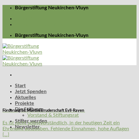
Skip
Bürgerstiftung Neukirchen-Vluyn
to
Kontakt
content
Newsletter abonnieren
Bürgerstiftung Neukirchen-Vluyn
Start
Jetzt Spenden
Aktuelles
Projekte
Die Stiftung
Förderung St. Martini Bruderschaft Eyll-Rayen
Vorstand & Stiftungsrat
Stifter werden
Es ist nicht selbstverständlich, in der heutigen Zeit ein
Newsletter
Ehrenamt auszuüben. Fehlende Einnahmen, hohe Auflagen
[...]