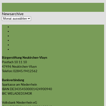
27
Apr.
Newsarchive
Newsarchive
Die Stiftung
Stifter werden
Aktuelles
Jetzt Spenden
Projekte
Newsletter abonnieren
Bürgerstiftung Neukirchen-Vluyn
Postfach 10 11 10
47496 Neukirchen-Vluyn
Telefon: 02845/9412562
Bankverbindung
Sparkasse am Niederrhein
IBAN DE34354500001424900940
BIC WELADED1MOR
Volksbank Niederrhein eG