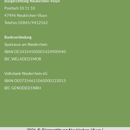
Bürgerstiftung Neukirchen-Vluyn
Postfach 10 11 10
47496 Neukirchen-Vluyn
Telefon: 02845/9412562
Bankverbindung
Sparkasse am Niederrhein
IBAN DE34354500001424900940
BIC WELADED1MOR
Volksbank Niederrhein eG
IBAN DE07354611060000123013
BIC GENODED1NRH