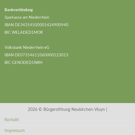
Bankverbindung
Sparkasse am Niederrhein
IBAN DE34354500001424900940
BIC WELADED1MOR
Volksbank Niederrhein eG
IBAN DE07354611060000123013
BIC GENODED1NRH
2026 © Bürgerstiftung Neukirchen-Vluyn |
Kontakt
Impressum